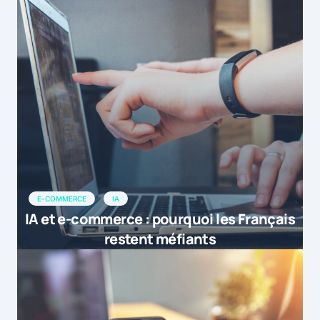
E-COMMERCE
IA
IA et e-commerce : pourquoi les Français
restent méfiants