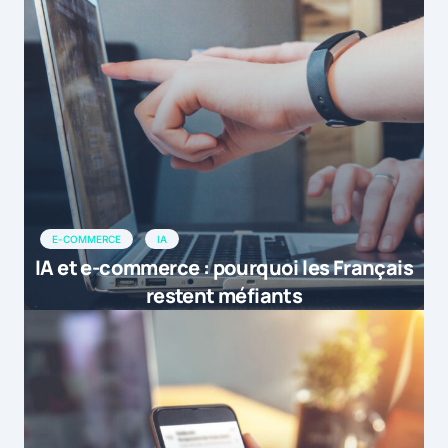
E-COMMERCE
IA
IA et e-commerce : pourquoi les Français
restent méfiants