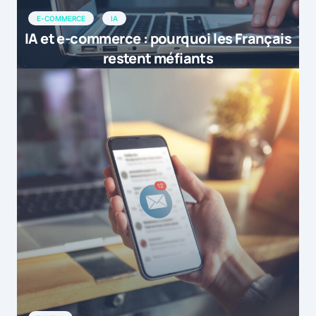
E-COMMERCE
IA
IA et e-commerce : pourquoi les Français
restent méfiants