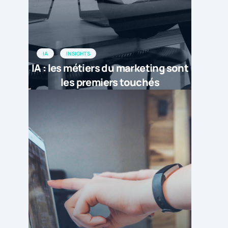
IA
INSIGHTS
IA : les métiers du marketing sont
les premiers touchés