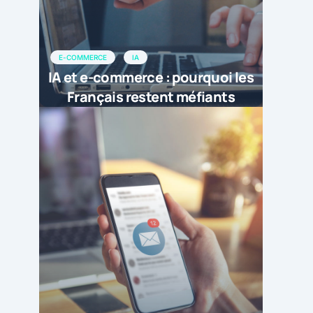
E-COMMERCE
IA
IA et e-commerce : pourquoi les
Français restent méfiants