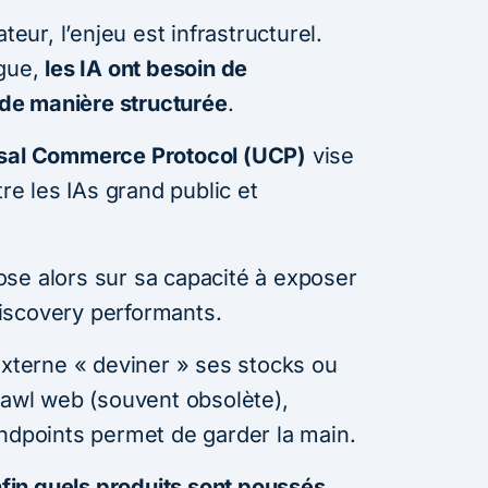
teur, l’enjeu est infrastructurel.
ogue,
les IA ont besoin de
de manière structurée
.
sal Commerce Protocol (UCP)
vise
tre les IAs grand public et
se alors sur sa capacité à exposer
iscovery performants.
externe « deviner » ses stocks ou
rawl web (souvent obsolète),
endpoints permet de garder la main.
nfin quels produits sont poussés