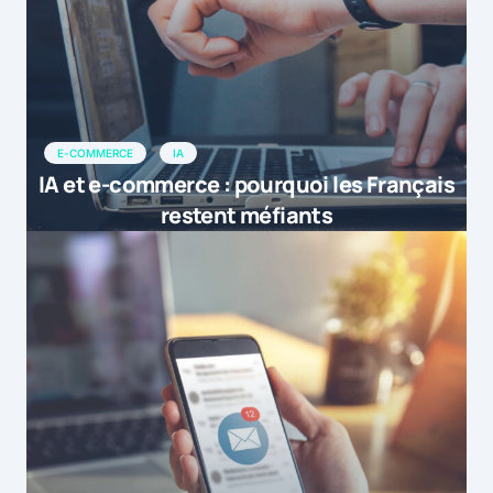
E-COMMERCE
IA
IA et e-commerce : pourquoi les Français
restent méfiants