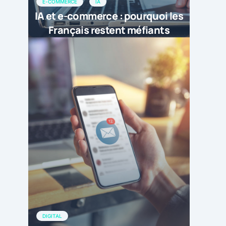
E-COMMERCE
IA
IA et e-commerce : pourquoi les
Français restent méfiants
DIGITAL