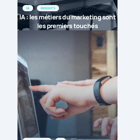
IA
INSIGHTS
IA : les métiers du marketing sont
les premiers touchés