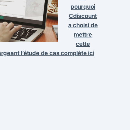
pourquoi
Cdiscount
a choisi de
mettre
cette
argeant l’étude de cas complète ici