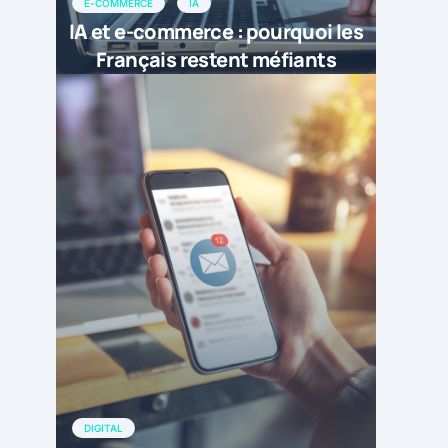
E-COMMERCE
IA
IA et e-commerce : pourquoi les
Français restent méfiants
DIGITAL