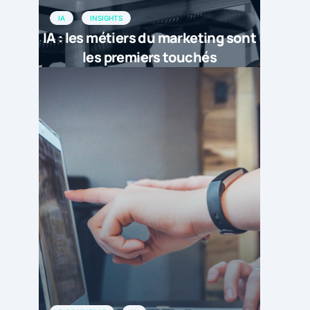
IA
INSIGHTS
IA : les métiers du marketing sont
les premiers touchés