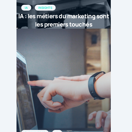
IA
INSIGHTS
IA : les métiers du marketing sont
les premiers touchés