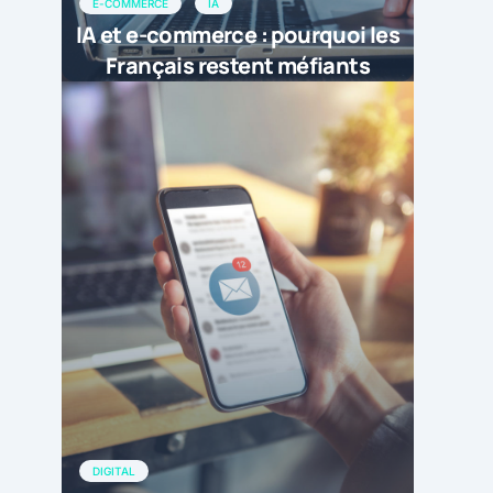
E-COMMERCE
IA
IA et e-commerce : pourquoi les
Français restent méfiants
DIGITAL