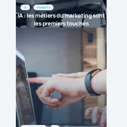
IA
INSIGHTS
IA : les métiers du marketing sont
les premiers touchés