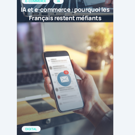
E-COMMERCE
IA
IA et e-commerce : pourquoi les
Français restent méfiants
DIGITAL