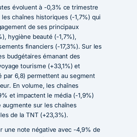
rutes évoluent à -0,3% ce trimestre
ur les chaînes historiques (-1,7%) qui
gagement de ses principaux
%), hygiène beauté (-1,7%),
sements financiers (-17,3%). Sur les
ses budgétaires émanant des
voyage tourisme (+33,1%) et
ié par 6,8) permettent au segment
eur. En volume, les chaînes
9% et impactent le média (-1,9%)
re augmente sur les chaînes
lles de la TNT (+23,3%).
sur une note négative avec -4,9% de