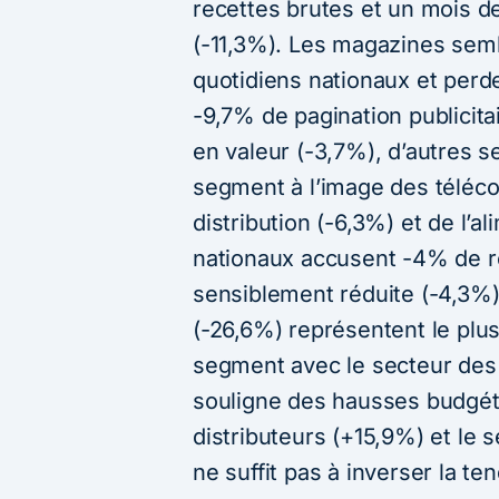
recettes brutes et un mois d
(-11,3%). Les magazines semb
quotidiens nationaux et perd
-9,7% de pagination publicita
en valeur (-3,7%), d’autres s
segment à l’image des téléc
distribution (-6,3%) et de l’a
nationaux accusent -4% de re
sensiblement réduite (-4,3%)
(-26,6%) représentent le plu
segment avec le secteur des 
souligne des hausses budgéta
distributeurs (+15,9%) et le s
ne suffit pas à inverser la te