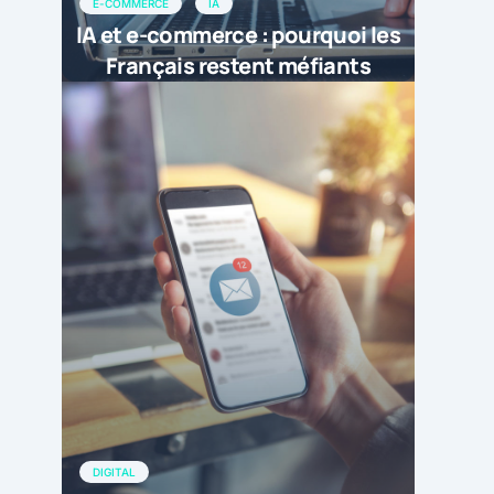
E-COMMERCE
IA
IA et e-commerce : pourquoi les
Français restent méfiants
DIGITAL