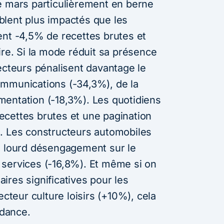
e mars particulièrement en berne
lent plus impactés que les
ent -4,5% de recettes brutes et
ire. Si la mode réduit sa présence
ecteurs pénalisent davantage le
ommunications (-34,3%), de la
limentation (-18,3%). Les quotidiens
cettes brutes et une pagination
. Les constructeurs automobiles
s lourd désengagement sur le
services (-16,8%). Et même si on
ires significatives pour les
ecteur culture loisirs (+10%), cela
ndance.