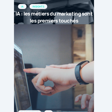
IA
INSIGHTS
IA : les métiers du marketing sont
les premiers touchés