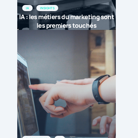
IA
INSIGHTS
IA : les métiers du marketing sont
les premiers touchés