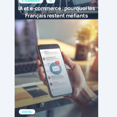
E-COMMERCE
IA
IA et e-commerce : pourquoi les
Français restent méfiants
DIGITAL