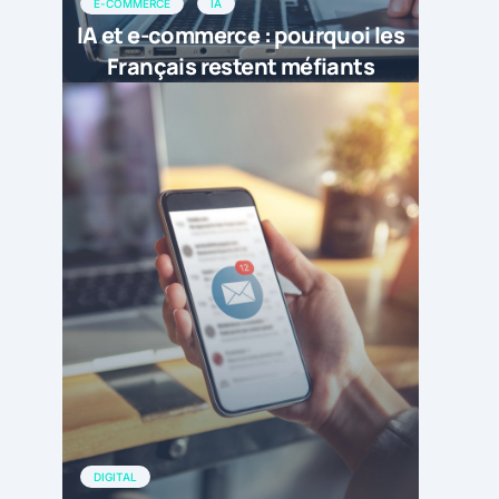
E-COMMERCE
IA
IA et e-commerce : pourquoi les
Français restent méfiants
DIGITAL