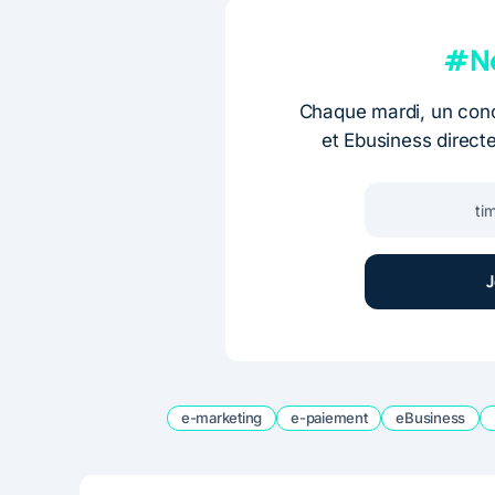
#Ne
Chaque mardi, un conc
et Ebusiness direct
e-marketing
e-paiement
eBusiness