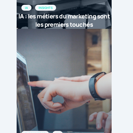
IA
INSIGHTS
IA : les métiers du marketing sont
les premiers touchés