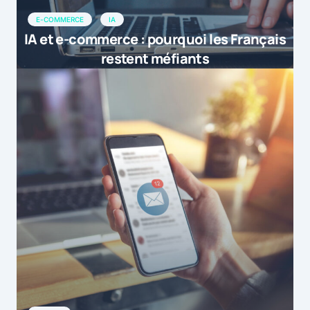
E-COMMERCE
IA
IA et e-commerce : pourquoi les Français
restent méfiants