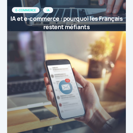
E-COMMERCE
IA
IA et e-commerce : pourquoi les Français
restent méfiants