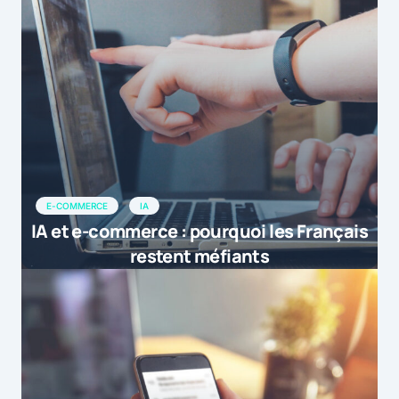
E-COMMERCE
IA
IA et e-commerce : pourquoi les Français
restent méfiants