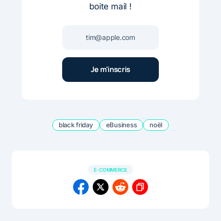
boite mail !
black friday
eBusiness
noël
E-COMMERCE