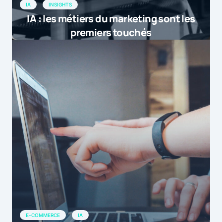
IA
INSIGHTS
[…] [E-commerce] Les temps forts de
IA : les métiers du marketing sont les
l’année en infographie […]
premiers touchés
by
La revue de web de la semaine du 7 septembre |
14 septembre 2015 at 9h14
E-COMMERCE
IA