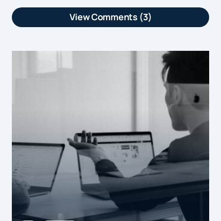
View Comments (3)
[…] article [E-commerce] Les temps
forts de l’année en infographie est
apparu en premier sur […]
[E-commerce] Les temps forts de l’année en infographie |
by
Marketformation
20 août 2015 at 10h53
[…] Soldes, Noël, nouvel an chinois,
Saint Valentin, Black Friday, Divali…
Cette infographie réalisée par
Sociomantic passe en revue les temps
forts du e-com […]
by
E-commerce : les temps forts de l'année ...
27 août 2015 at 6h30