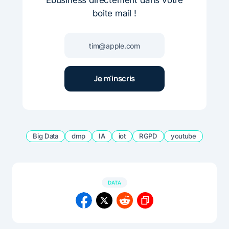
Ebusiness directement dans votre
boite mail !
Big Data
dmp
IA
iot
RGPD
youtube
DATA