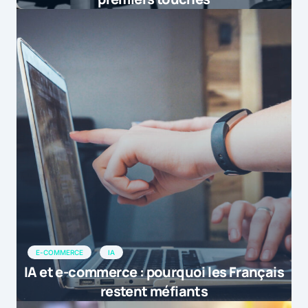
E-COMMERCE
IA
IA et e-commerce : pourquoi les Français
restent méfiants