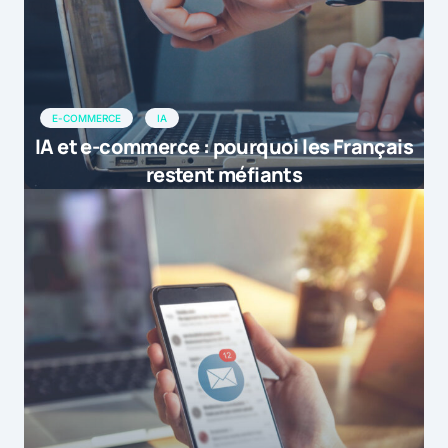
E-COMMERCE
IA
IA et e-commerce : pourquoi les Français
restent méfiants