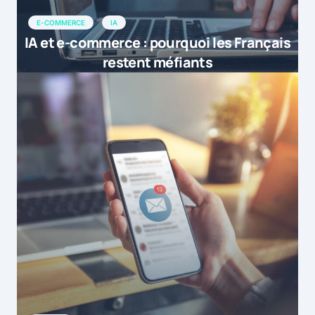
E-COMMERCE
IA
IA et e-commerce : pourquoi les Français
restent méfiants