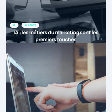
by
demain | E-commerce conseils
13 janvier 2016 at 22h24
[…] Le secteur du marketing connaît
IA
INSIGHTS
actuellement une transformation
IA : les métiers du marketing sont les
radicale dont les technologies sont l'un
premiers touchés
des principaux acteurs. Afin de mieux
comprendre l […]
by
[Tribune] Ces grandes tendances qui feront le m...
14 janvier 2016 at 9h26
[…] [Tribune] Ces grandes tendances
qui feront le marketing de demain |
Comarketing-News […]
by
[Tribune] Ces grandes tendances qui feront le m...
2 février 2016 at 10h18