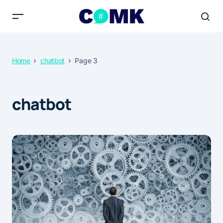
Home
chatbot
Page 3
chatbot