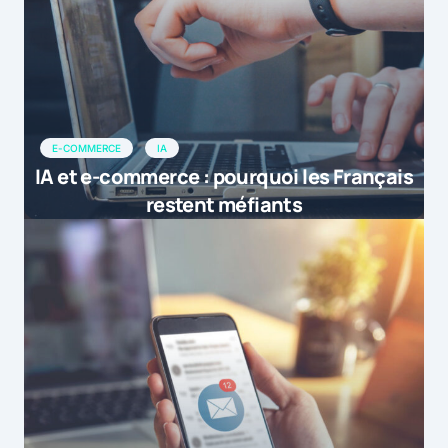
E-COMMERCE
IA
IA et e-commerce : pourquoi les Français
restent méfiants