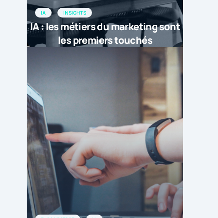
IA
INSIGHTS
IA : les métiers du marketing sont
les premiers touchés