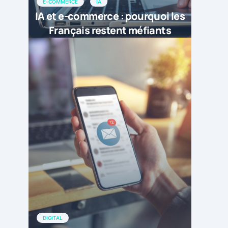
E-COMMERCE
IA
IA et e-commerce : pourquoi les
Français restent méfiants
DIGITAL