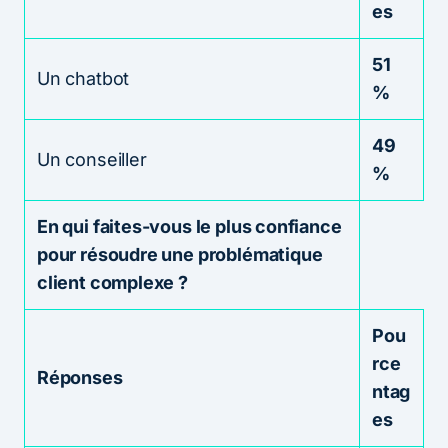
es
51
Un chatbot
%
49
Un conseiller
%
En qui faites-vous le plus confiance
pour résoudre une problématique
client complexe ?
Pou
rce
Réponses
ntag
es