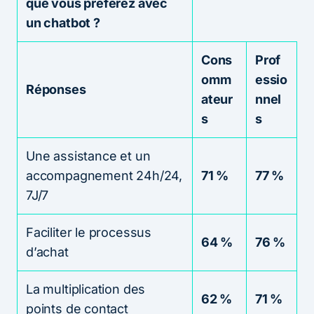
que vous préférez avec
un chatbot ?
Cons
Prof
omm
essio
Réponses
ateur
nnel
s
s
Une assistance et un
accompagnement 24h/24,
71 %
77 %
7J/7
Faciliter le processus
64 %
76 %
d’achat
La multiplication des
62 %
71 %
points de contact