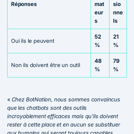
Réponses
mat
sio
eur
nne
s
ls
52
21
Oui ils le peuvent
%
%
48
79
Non ils doivent être un outil
%
%
«
Chez BotNation, nous sommes convaincus
que les chatbots sont des outils
incroyablement efficaces mais qu’ils doivent
rester à cette place et en aucun se substituer
aux humains qui seront toujours capables