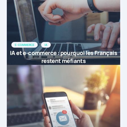
E-COMMERCE
IA
IA et e-commerce : pourquoi les Français
restent méfiants