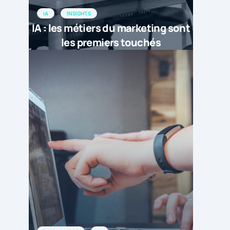
IA
INSIGHTS
IA : les métiers du marketing sont
les premiers touchés