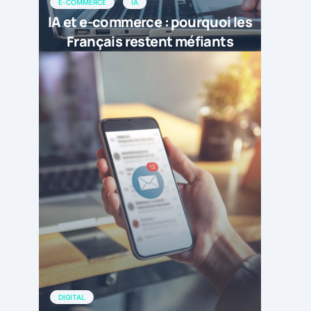
E-COMMERCE
IA
IA et e-commerce : pourquoi les
Français restent méfiants
DIGITAL