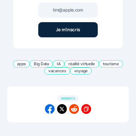
apps
Big Data
IA
réalité virtuelle
tourisme
vacances
voyage
INSIGHTS