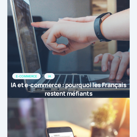
E-COMMERCE
IA
IA et e-commerce : pourquoi les Français
restent méfiants