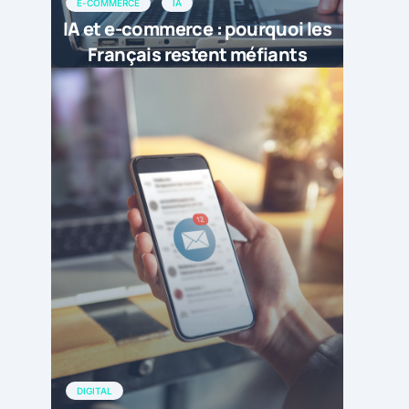
E-COMMERCE
IA
IA et e-commerce : pourquoi les
Français restent méfiants
DIGITAL