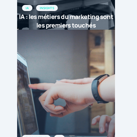
IA
INSIGHTS
IA : les métiers du marketing sont
les premiers touchés