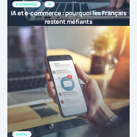
E-COMMERCE
IA
IA et e-commerce : pourquoi les Français
restent méfiants
DIGITAL