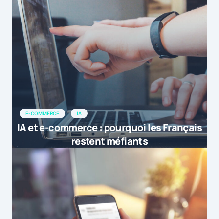
E-COMMERCE
IA
IA et e-commerce : pourquoi les Français
restent méfiants