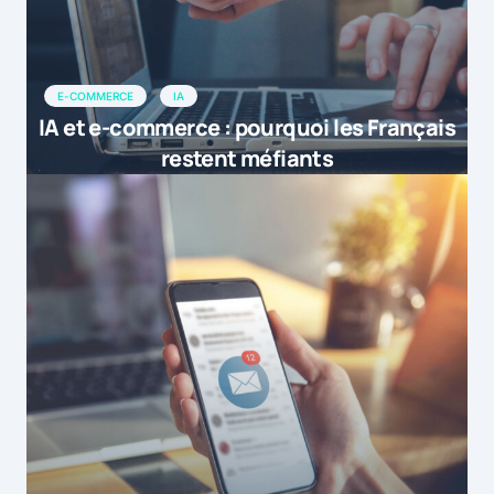
E-COMMERCE
IA
IA et e-commerce : pourquoi les Français
restent méfiants