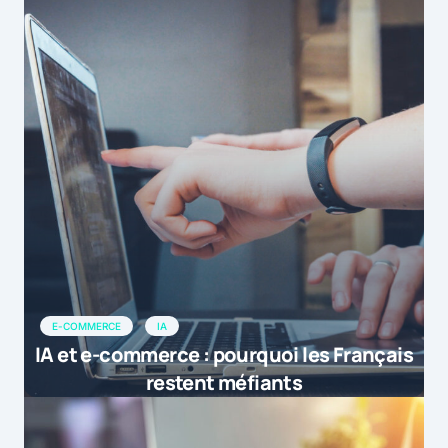
E-COMMERCE
IA
IA et e-commerce : pourquoi les Français
restent méfiants