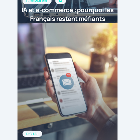
E-COMMERCE
IA
IA et e-commerce : pourquoi les
Français restent méfiants
DIGITAL