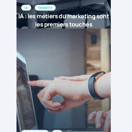
IA
INSIGHTS
IA : les métiers du marketing sont
les premiers touchés