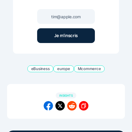
eBusiness
europe
Mcommerce
INSIGHTS