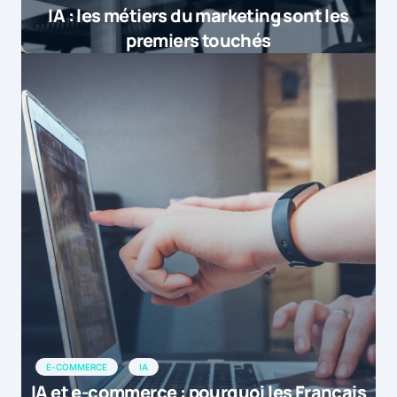
[…] Selon une étude RetailMeNot sur le
IA : les métiers du marketing sont les
marché du m-commerce en Europe, si
premiers touchés
la France reste en retard par rapport à
la Grande Bretagne ou même à
l’Allemagne, c’est aussi le marché
européen qui connaît une des plus
fortes croissances en terme de
shopping mobile […]
by
La France 3ème sur le podium europ&eacut...
2 mars 2015 at 10h03
E-COMMERCE
IA
IA et e-commerce : pourquoi les Français