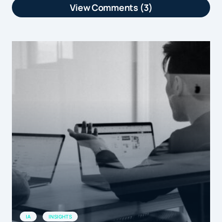
View Comments (3)
[…] Selon une étude RetailMeNot sur le
marché du m-commerce en Europe, si
la France reste en retard par rapport à
la Grande Bretagne ou même à
l'Allemagne, c'e […]
by
La France 3ème sur le podium europ&eacut...
25 février 2015 at 16h26
[…] article La France 3ème sur le
podium européen du m-commerce est
apparu en premier sur […]
La France 3ème sur le podium européen du m-commerce |
by
Marketformation
25 février 2015 at 16h41
IA
INSIGHTS