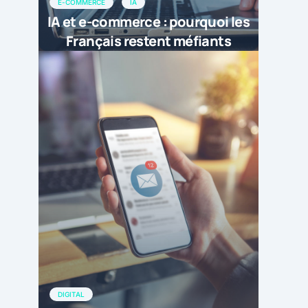
E-COMMERCE
IA
IA et e-commerce : pourquoi les
Français restent méfiants
DIGITAL