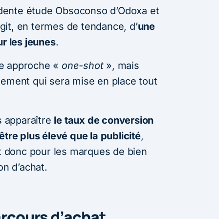
dente étude Obsoconso d’Odoxa et
’agit, en termes de tendance, d’
une
ur les jeunes
.
une approche «
one-shot
», mais
nement qui sera mise en place tout
as apparaître
le taux de conversion
être plus élevé que la publicité
,
nt donc pour les marques de bien
on d’achat.
arcours d’achat