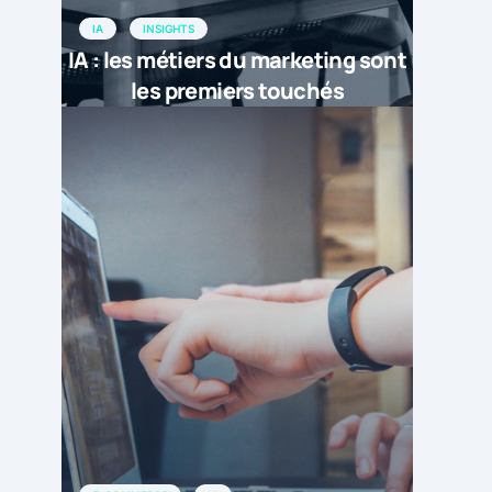
IA
INSIGHTS
IA : les métiers du marketing sont
les premiers touchés