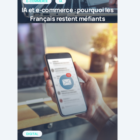
E-COMMERCE
IA
IA et e-commerce : pourquoi les
Français restent méfiants
DIGITAL