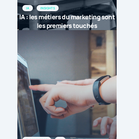
IA
INSIGHTS
IA : les métiers du marketing sont
les premiers touchés