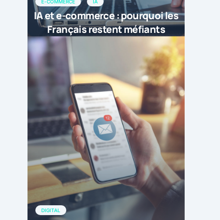
E-COMMERCE
IA
IA et e-commerce : pourquoi les
Français restent méfiants
DIGITAL