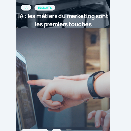
IA
INSIGHTS
IA : les métiers du marketing sont
les premiers touchés