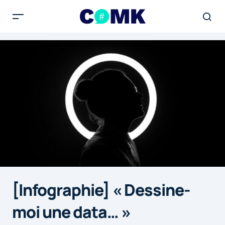
[Infographie] « Dessine-
moi une data… »