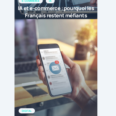
E-COMMERCE
IA
IA et e-commerce : pourquoi les
Français restent méfiants
DIGITAL