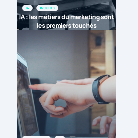
IA
INSIGHTS
IA : les métiers du marketing sont
les premiers touchés