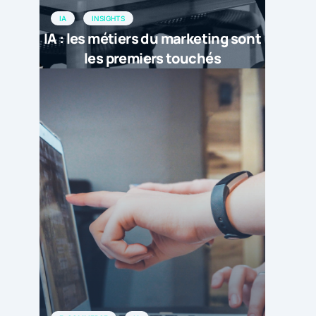
IA
INSIGHTS
IA : les métiers du marketing sont
les premiers touchés