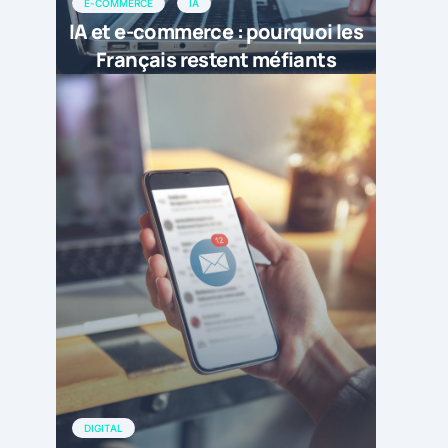
E-COMMERCE
IA
IA et e-commerce : pourquoi les
Français restent méfiants
DIGITAL