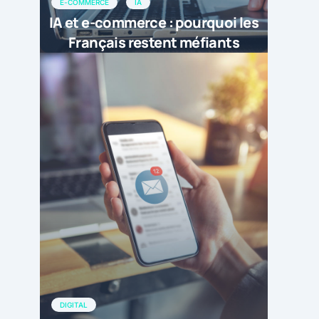
E-COMMERCE
IA
IA et e-commerce : pourquoi les
Français restent méfiants
DIGITAL