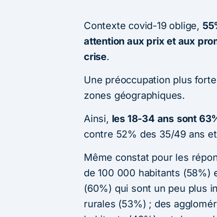
Contexte covid-19 oblige,
55
attention aux prix et aux pro
crise
.
Une préoccupation plus forte
zones géographiques.
Ainsi,
les 18-3
4
ans
sont 6
contre 52% des 35/49 ans e
Même constat pour les répon
de 100 000 habitants (58%) e
(60%) qui sont un peu plus 
rurales (53%) ; des agglomé