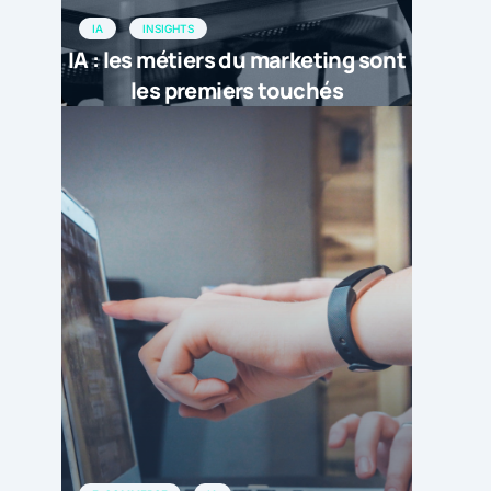
IA
INSIGHTS
IA : les métiers du marketing sont
les premiers touchés