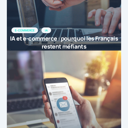
E-COMMERCE
IA
IA et e-commerce : pourquoi les Français
restent méfiants