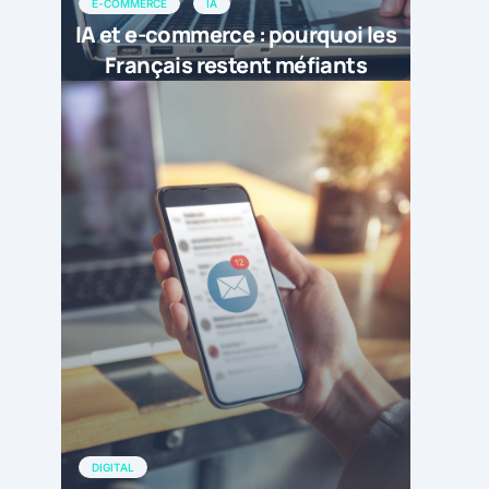
E-COMMERCE
IA
IA et e-commerce : pourquoi les
Français restent méfiants
DIGITAL