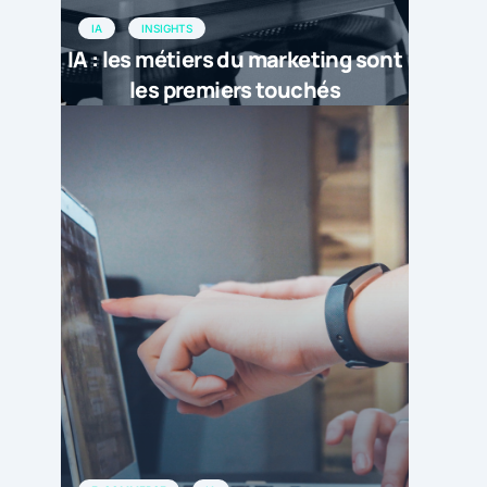
IA
INSIGHTS
IA : les métiers du marketing sont
les premiers touchés