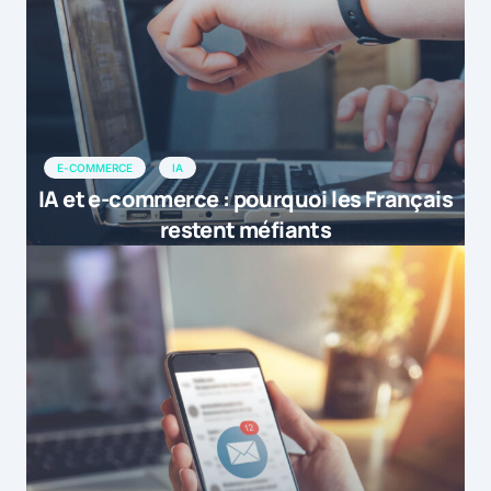
E-COMMERCE
IA
IA et e-commerce : pourquoi les Français
restent méfiants