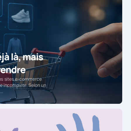
jà là, mais
 vendre
les sites e-commerce
re incomplète. Selon un
s…