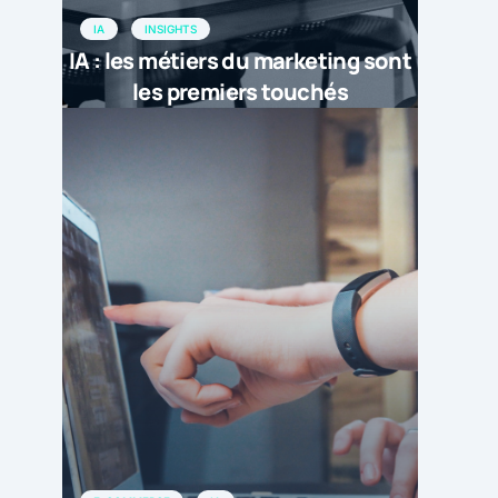
IA
INSIGHTS
IA : les métiers du marketing sont
les premiers touchés