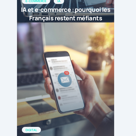
E-COMMERCE
IA
IA et e-commerce : pourquoi les
Français restent méfiants
DIGITAL