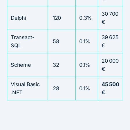
30 700
Delphi
120
0.3%
€
Transact-
39 625
58
0.1%
SQL
€
20 000
Scheme
32
0.1%
€
Visual Basic
45 500
28
0.1%
.NET
€