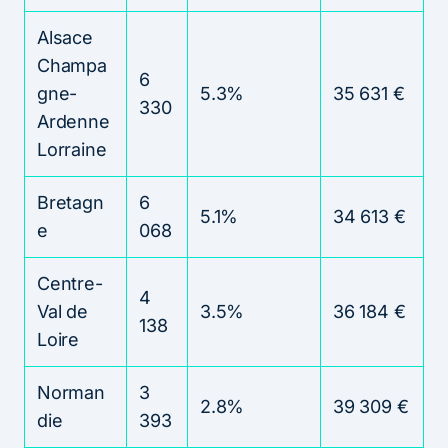
Alsace
Champa
6
gne-
5.3%
35 631 €
330
Ardenne
Lorraine
Bretagn
6
5.1%
34 613 €
e
068
Centre-
4
Val de
3.5%
36 184 €
138
Loire
Norman
3
2.8%
39 309 €
die
393