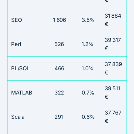
31 884
SEO
1 606
3.5%
€
39 317
Perl
526
1.2%
€
37 839
PL/SQL
466
1.0%
€
39 511
MATLAB
322
0.7%
€
37 767
Scala
291
0.6%
€