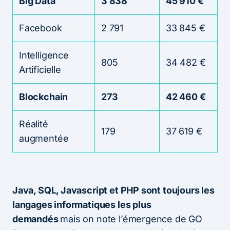
Big Data
3 838
45 910 €
Facebook
2 791
33 845 €
Intelligence
805
34 482 €
Artificielle
Blockchain
273
42 460 €
Réalité
179
37 619 €
augmentée
Java, SQL, Javascript et PHP sont toujours les
langages informatiques les plus
demandés
mais on note l’émergence de GO