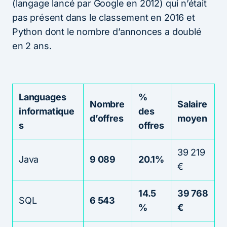
(langage lancé par Google en 2012) qui n’était
pas présent dans le classement en 2016 et
Python dont le nombre d’annonces a doublé
en 2 ans.
Languages
%
Nombre
Salaire
informatique
des
d’offres
moyen
s
offres
39 219
Java
9 089
20.1%
€
14.5
39 768
SQL
6 543
%
€