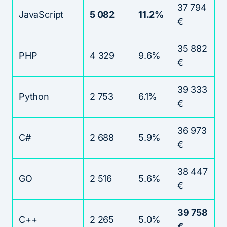
37 794
JavaScript
5 082
11.2%
€
35 882
PHP
4 329
9.6%
€
39 333
Python
2 753
6.1%
€
36 973
C#
2 688
5.9%
€
38 447
GO
2 516
5.6%
€
39 758
C++
2 265
5.0%
€