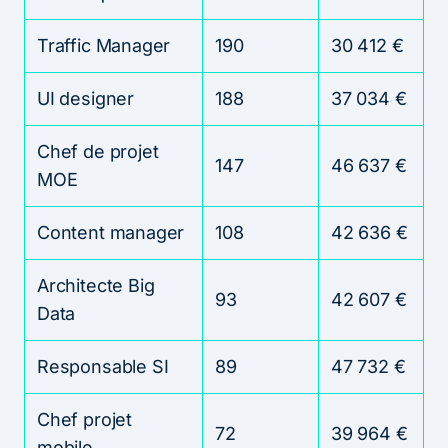
Traffic Manager
190
30 412 €
UI designer
188
37 034 €
Chef de projet
147
46 637 €
MOE
Content manager
108
42 636 €
Architecte Big
93
42 607 €
Data
Responsable SI
89
47 732 €
Chef projet
72
39 964 €
mobile