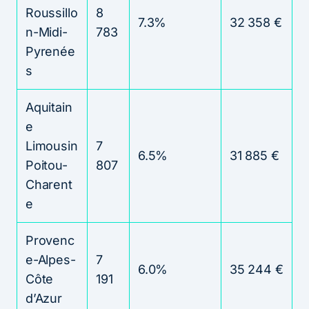
Roussillo
8
7.3%
32 358 €
n-Midi-
783
Pyrenée
s
Aquitain
e
Limousin
7
6.5%
31 885 €
Poitou-
807
Charent
e
Provenc
e-Alpes-
7
6.0%
35 244 €
Côte
191
d’Azur