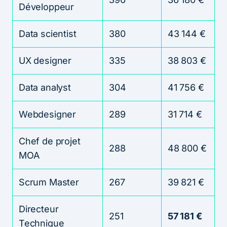
Développeur
Data scientist
380
43 144 €
UX designer
335
38 803 €
Data analyst
304
41 756 €
Webdesigner
289
31 714 €
Chef de projet
288
48 800 €
MOA
Scrum Master
267
39 821 €
Directeur
251
57 181 €
Technique