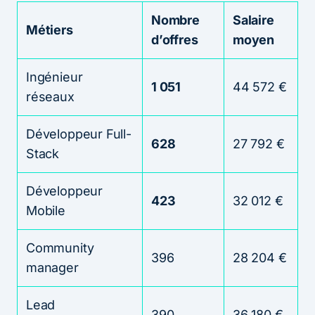
Nombre
Salaire
Métiers
d’offres
moyen
Ingénieur
1 051
44 572 €
réseaux
Développeur Full-
628
27 792 €
Stack
Développeur
423
32 012 €
Mobile
Community
396
28 204 €
manager
Lead
390
36 180 €