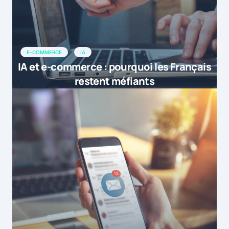
E-COMMERCE
IA
IA et e-commerce : pourquoi les Français
restent méfiants