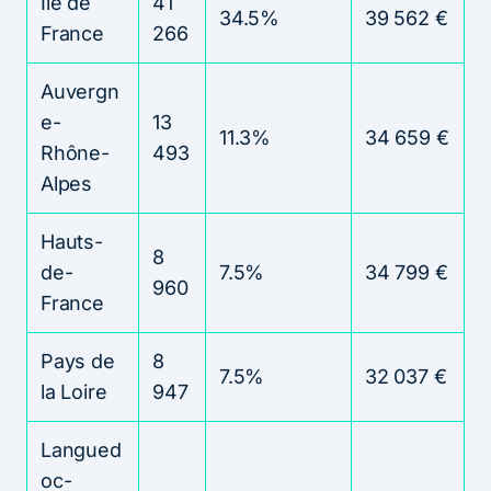
Ile de
41
34.5%
39 562 €
France
266
Auvergn
e-
13
11.3%
34 659 €
Rhône-
493
Alpes
Hauts-
8
de-
7.5%
34 799 €
960
France
Pays de
8
7.5%
32 037 €
la Loire
947
Langued
oc-