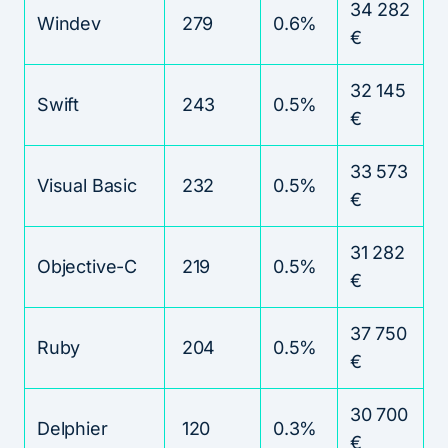
34 282
Windev
279
0.6%
€
32 145
Swift
243
0.5%
€
33 573
Visual Basic
232
0.5%
€
31 282
Objective-C
219
0.5%
€
37 750
Ruby
204
0.5%
€
30 700
Delphier
120
0.3%
€