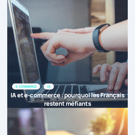
E-COMMERCE
IA
IA et e-commerce : pourquoi les Français
restent méfiants