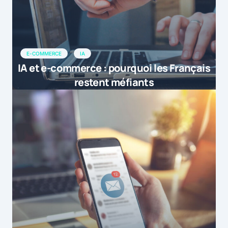
E-COMMERCE
IA
IA et e-commerce : pourquoi les Français
restent méfiants