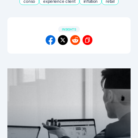
conso
expérience client
inflation
retail
INSIGHTS